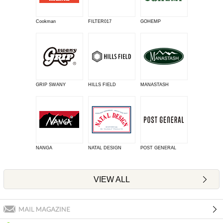
Cookman
FILTER017
GOHEMP
GRIP SWANY
HILLS FIELD
MANASTASH
NANGA
NATAL DESIGN
POST GENERAL
VIEW ALL