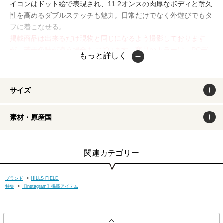
イコンはドット絵で表現され、11.2オンスの肉厚なボディと耐久
性を高めるダブルステッチも魅力。日常だけでなく外遊びでもタ
フに着こなせる。
掲載商品は出来るだけ現物と同じになるよう撮影しております
が、若干色味が違う場合もございます。商品のカラーは、PCデ
もっと詳しく
ィスプレイの性質上、実際の色と異なって見える場合がございま
すので予めご了承ください。
サイズ
素材・原産国
関連カテゴリー
ブランド
>
HILLS FIELD
特集
>
【instagram】掲載アイテム