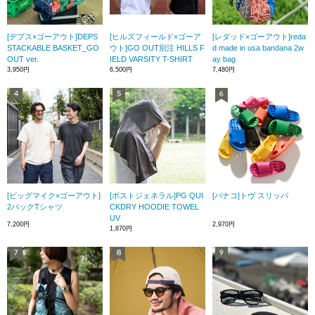
[デプス×ゴーアウト]DEPS
[ヒルズフィールド×ゴーア
[レダッド×ゴーアウト]reda
STACKABLE BASKET_GO
ウト]GO OUT別注 HILLS F
d made in usa bandana 2w
OUT ver.
IELD VARSITY T-SHIRT
ay bag
3,950円
6,500円
7,480円
[ビッグマイク×ゴーアウト]
[ポストジェネラル]PG QUI
[バナコ]トヴ スリッパ
2パックTシャツ
CKDRY HOODIE TOWEL
UV
7,200円
2,970円
1,870円