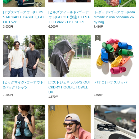
[デプス×ゴーアウト]DEPS
[ヒルズフィールド×ゴーア
[レダッド×ゴーアウト]reda
STACKABLE BASKET_GO
ウト]GO OUT別注 HILLS F
d made in usa bandana 2w
OUT ver.
IELD VARSITY T-SHIRT
ay bag
3,950円
6,500円
7,480円
[ビッグマイク×ゴーアウト]
[ポストジェネラル]PG QUI
[バナコ]トヴ スリッパ
2パックTシャツ
CKDRY HOODIE TOWEL
UV
7,200円
2,970円
1,870円