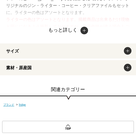
リジナルのジン・ライター・コーヒー・クリアファイルもセット
に。ライターの色はアソートとなります。
ライターの色はアソートとなります。掲載商品は出来るだけ現物
と同じになるよう撮影しておりますが、若干色味が違う場合もご
もっと詳しく
ざいます。商品のカラーは、PCディスプレイの性質上、実際の
色と異なって見える場合がございますので予めご了承ください。
サイズ
素材・原産国
関連カテゴリー
ブランド
>
fridge