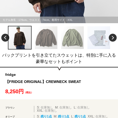
モデル身長：176cm。ウエスト：74cm。着用サイズ：XXL
バックプリントを引き立てたスウェットは、特別に手に入る
豪華なセットもポイント
fridge
【FRIDGE ORIGINAL】CREWNECK SWEAT
8,250円
（税込）
S:
在庫無し
M:
在庫無し
L:
在庫無し
ブラウン
XXL:
在庫無し
S:
残り1点
M:
残り1点
L:
残り1点
XXL:
在庫無し
オリーブ