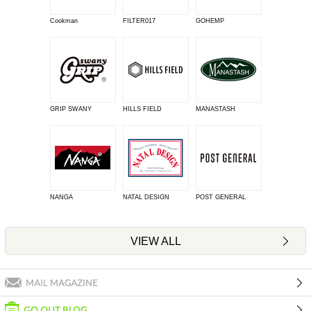
Cookman
FILTER017
GOHEMP
GRIP SWANY
HILLS FIELD
MANASTASH
NANGA
NATAL DESIGN
POST GENERAL
VIEW ALL