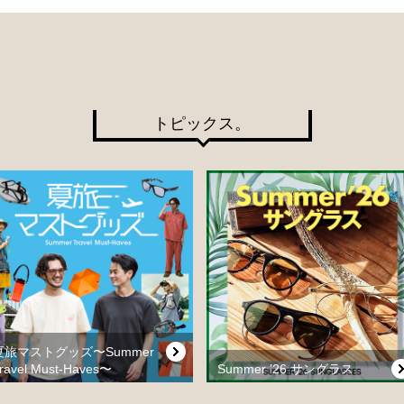
トピックス。
夏旅マストグッズ〜Summer
ravel Must-Haves〜
Summer ’26 サングラス