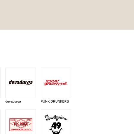
devadurga
PUNK DRUNKERS