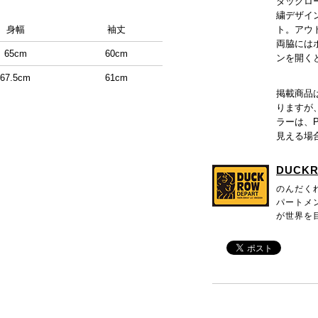
ダックロ
繍デザイ
身幅
袖丈
ト。アウ
両脇には
65cm
60cm
ンを開く
67.5cm
61cm
掲載商品
りますが
ラーは、
見える場
DUCK
のんだく
パートメ
が世界を