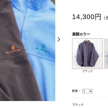
14,300円
（
展開カラー
Next
Next
ブラック
数量：
ブルー
ブラック