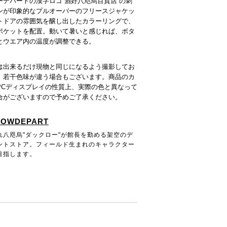
ーデパートの漢字ロゴ“酒好八咫烏百貨店”の刺
ンが印象的なプルオーバーのフリースジャケッ
トドアの雰囲気を醸し出したカラーリングで、
ポケットを配置。動いて暑いと感じれば、ボタ
とウエア内の温度が調整できる。
は出来るだけ現物と同じになるよう撮影してお
、若干色味が違う場合もございます。商品のカ
PCディスプレイの性質上、実際の色と異なって
合がございますので予めご了承ください。
ROWDEPART
れ八咫烏"ダックロー"が館長を勤める架空のデ
ントストア。フィールド生まれのキャラクター
目指します。