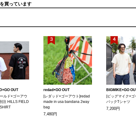
を買っています
LD×GO OUT
redad×GO OUT
BIGMIKE×GO OU
ィールド×ゴーアウ
[レダッド×ゴーアウト]redad
[ビッグマイク×ゴ
別注 HILLS FIELD
made in usa bandana 2way
パックTシャツ
-SHIRT
bag
7,200円
7,480円