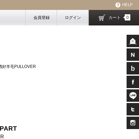
HELP
0
会員登録
ログイン
カート
好羊毛PULLOVER
PART
ER