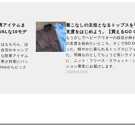
房アイテムま
着こなしの主役となるトップスを
VALな10モデ
支度をはじめよう。【買えるGO 
もう少しでヘビーアウターの役目が終
の支度を始めたいところ。そこでGO OUT
ツはもちろん、ほ
った、軽やかに着られるトップスにフ
に自宅やキャンプ
た。羽織ものとしてちょうど良いライ
ィな防寒アイテム
に、ニット・フリース・スウェット・
な寒さ対策にバッ
ション豊富にお届けします。
lineからピック
2026/02/18