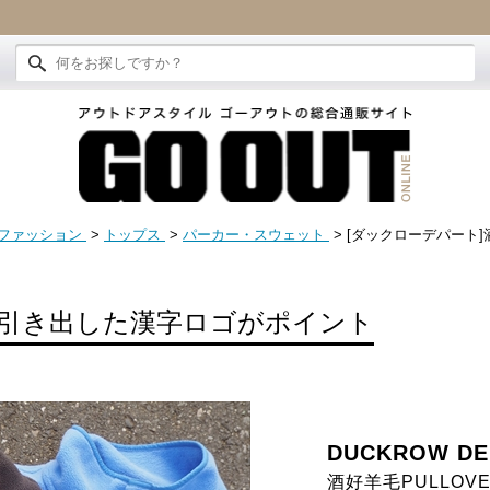
ファッション
>
トップス
>
パーカー・スウェット
> [ダックローデパート]酒
引き出した漢字ロゴがポイント
DUCKROW DE
酒好羊毛PULLOV