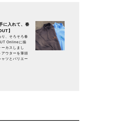
手に入れて、春
OUT】
わり、そろそろ春
 Onlineに揃
ォーカスしまし
トアウターを筆頭
シャツとバリエー