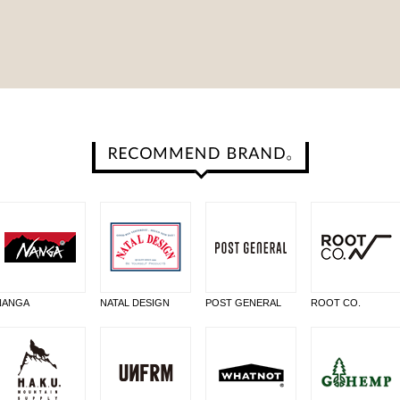
NANGA
NATAL DESIGN
POST GENERAL
ROOT CO.