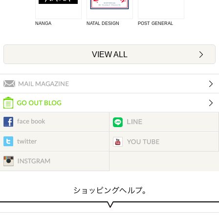
NANGA
NATAL DESIGN
POST GENERAL
VIEW ALL