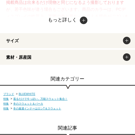
掲載商品は出来るだけ現物と同じになるよう撮影しております
が、若干色味が違う場合もございます。商品のカラーは、PCデ
ィスプレイの性質上、実際の色と異なって見える場合がございま
もっと詳しく
すので予めご了承ください。
サイズ
素材・原産国
関連カテゴリー
ブランド
>
BLUEWHITE
特集
>
着るだけで今っぽい。万能スウェット集合！
特集
>
冬のスウェット＆パーカ
特集
>
冬の最適インナーはロンT＆スウェット
関連記事