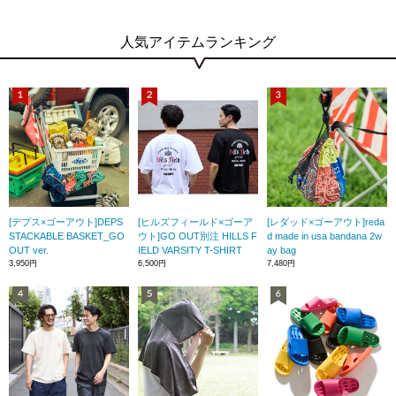
人気アイテムランキング
[デプス×ゴーアウト]DEPS
[ヒルズフィールド×ゴーア
[レダッド×ゴーアウト]reda
STACKABLE BASKET_GO
ウト]GO OUT別注 HILLS F
d made in usa bandana 2w
OUT ver.
IELD VARSITY T-SHIRT
ay bag
3,950円
6,500円
7,480円