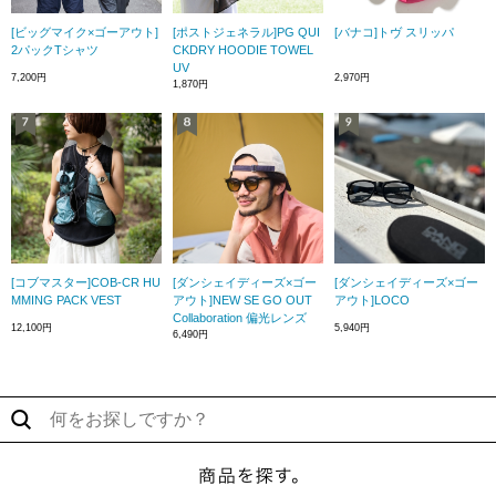
[ビッグマイク×ゴーアウト]
[ポストジェネラル]PG QUI
[バナコ]トヴ スリッパ
2パックTシャツ
CKDRY HOODIE TOWEL
UV
7,200円
2,970円
1,870円
[コブマスター]COB-CR HU
[ダンシェイディーズ×ゴー
[ダンシェイディーズ×ゴー
MMING PACK VEST
アウト]NEW SE GO OUT
アウト]LOCO
Collaboration 偏光レンズ
12,100円
5,940円
6,490円