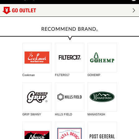
Cookman
FILTER017
GOHEMP
GRIP SWANY
HILLS FIELD
MANASTASH