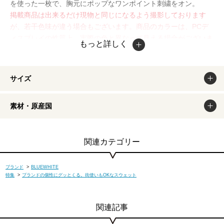
を使った一枚で、胸元にポップなワンポイント刺繍をオン。
掲載商品は出来るだけ現物と同じになるよう撮影しております
が、若干色味が違う場合もございます。商品のカラーは、PCデ
ィスプレイの性質上、実際の色と異なって見える場合がございま
もっと詳しく
すので予めご了承ください。
サイズ
素材・原産国
関連カテゴリー
ブランド
>
BLUEWHITE
特集
>
ブランドの個性にグッとくる。街使いもOKなスウェット
関連記事