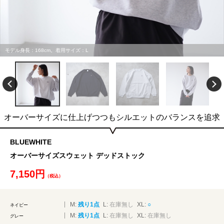
モデル身長：168cm。着用サイズ：L
オーバーサイズに仕上げつつもシルエットのバランスを追求
BLUEWHITE
オーバーサイズスウェット デッドストック
7,150円
（税込）
M:
残り1点
L:
在庫無し
XL:
○
ネイビー
M:
残り1点
L:
在庫無し
XL:
在庫無し
グレー