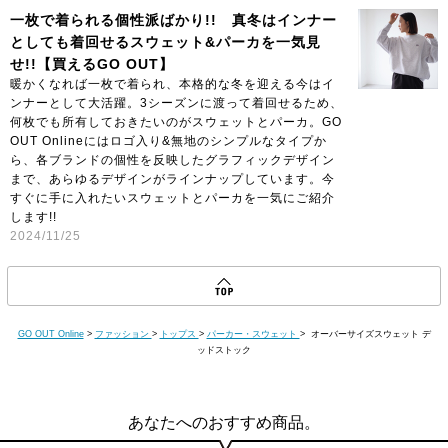
一枚で着られる個性派ばかり!! 真冬はインナー
としても着回せるスウェット&パーカを一気見
せ!!【買えるGO OUT】
暖かくなれば一枚で着られ、本格的な冬を迎える今はイ
ンナーとして大活躍。3シーズンに渡って着回せるため、
何枚でも所有しておきたいのがスウェットとパーカ。GO
OUT Onlineにはロゴ入り&無地のシンプルなタイプか
ら、各ブランドの個性を反映したグラフィックデザイン
まで、あらゆるデザインがラインナップしています。今
すぐに手に入れたいスウェットとパーカを一気にご紹介
します!!
2024/11/25
GO OUT Online
>
ファッション
>
トップス
>
パーカー・スウェット
> オーバーサイズスウェット デ
ッドストック
あなたへのおすすめ商品。