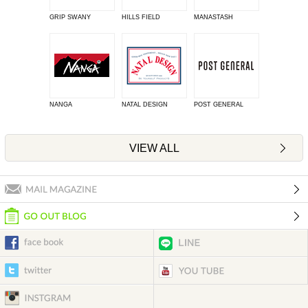
GRIP SWANY
HILLS FIELD
MANASTASH
NANGA
NATAL DESIGN
POST GENERAL
VIEW ALL