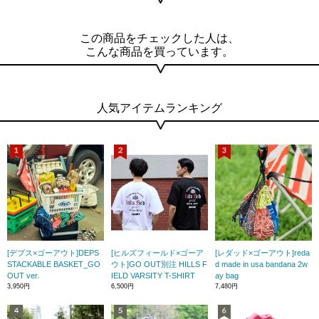
この商品をチェックした人は、
こんな商品を買っています。
人気アイテムランキング
[デプス×ゴーアウト]DEPS
[ヒルズフィールド×ゴーア
[レダッド×ゴーアウト]reda
STACKABLE BASKET_GO
ウト]GO OUT別注 HILLS F
d made in usa bandana 2w
OUT ver.
IELD VARSITY T-SHIRT
ay bag
3,950円
6,500円
7,480円