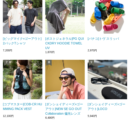
[ビッグマイク×ゴーアウト]
[ポストジェネラル]PG QUI
[バナコ]トヴ スリッパ
2パックTシャツ
CKDRY HOODIE TOWEL
UV
7,200円
2,970円
1,870円
[コブマスター]COB-CR HU
[ダンシェイディーズ×ゴー
[ダンシェイディーズ×ゴー
MMING PACK VEST
アウト]NEW SE GO OUT
アウト]LOCO
Collaboration 偏光レンズ
12,100円
5,940円
6,490円