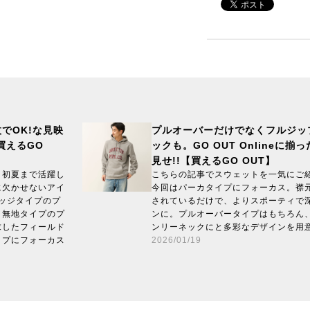
でOK!な見映
プルオーバーだけでなくフルジッ
買えるGO
ックも。GO OUT Onlineに
見せ!!【買えるGO OUT】
、初夏まで活躍し
こちらの記事でスウェットを一気にご
に欠かせないアイ
今回はパーカタイプにフォーカス。襟
カレッジタイプのプ
されているだけで、よりスポーティで
、無地タイプのプ
ンに。プルオーバータイプはもちろん
求したフィールド
ンリーネックにと多彩なデザインを用
ップにフォーカス
2026/01/19