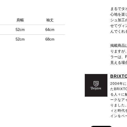
まるでタ
心地を楽
肩幅
袖丈
シュ加工
せてヴィ
52cm
64cm
んでくれ
52cm
68cm
掲載商品
りますが
ラーは、
見える場
BRIXT
2004
たBRI
る人々に
ークなア
りました
ィと時代
インをベ