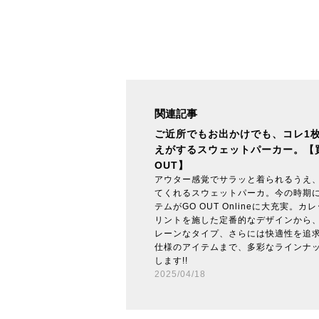
関連記事
ご近所でもお出かけでも、コレ1枚
えがするスウェットパーカー。【
OUT】
アウター感覚でサラッと着られるうえ
てくれるスウェットパーカ。今の時期
テムがGO OUT Onlineに大充実。
リントを施した定番的なデザインから
レーンなタイプ、さらには快適性を追
仕様のアイテムまで、多彩なラインナ
します!!
2025/04/18