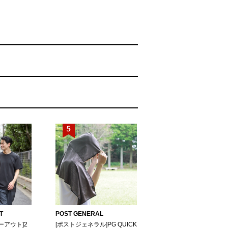
T
POST GENERAL
ーアウト]2
[ポストジェネラル]PG QUICK