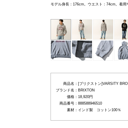
モデル身長：176cm。ウエスト：74cm。着
グレー
商品名：
[ブリクストン]VARSITY BROK
ブランド名：
BRIXTON
価格：
18,920円
商品番号：
888588946510
素材：
インド製 コットン100％