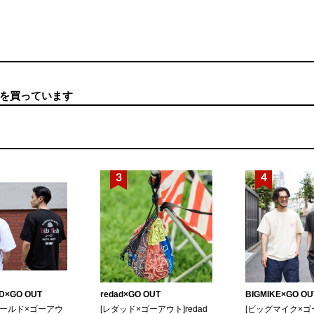
を買っています
LD×GO OUT
redad×GO OUT
BIGMIKE×GO OU
ィールド×ゴーアウ
[レダッド×ゴーアウト]redad
[ビッグマイク×ゴ