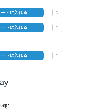
cm。着用サイズ：M
モデル身長：176cm。ウエ
グレー
カートに入れる
カートに入れる
カートに入れる
説明】