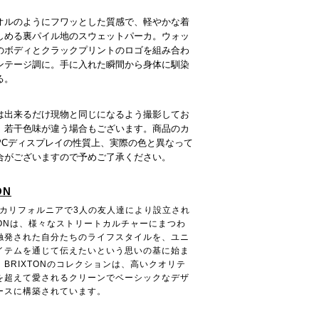
オルのようにフワッとした質感で、軽やかな着
しめる裏パイル地のスウェットパーカ。ウォッ
のボディとクラックプリントのロゴを組み合わ
ンテージ調に。手に入れた瞬間から身体に馴染
る。
は出来るだけ現物と同じになるよう撮影してお
、若干色味が違う場合もございます。商品のカ
PCディスプレイの性質上、実際の色と異なって
合がございますので予めご了承ください。
ON
年にカリフォルニアで3人の友人達により設立され
XTONは、様々なストリートカルチャーにまつわ
触発された自分たちのライフスタイルを、ユニ
イテムを通じて伝えたいという思いの基に始ま
。BRIXTONのコレクションは、高いクオリテ
を超えて愛されるクリーンでベーシックなデザ
ースに構築されています。