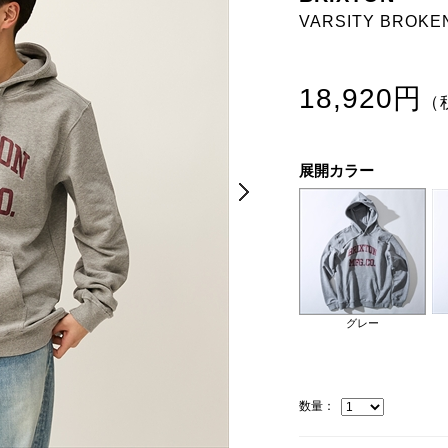
VARSITY BROKE
18,920円
（
展開カラー
Next
Next
グレー
数量：