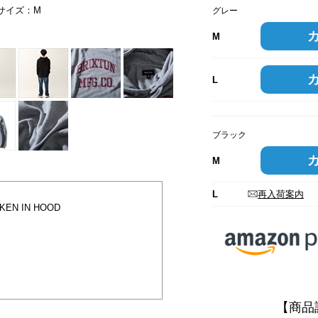
用サイズ：M
モデル身長：176cm。ウエスト：74
ブラック
グレー
M
L
ブラック
M
L
再入荷案内
EN IN HOOD
【商品