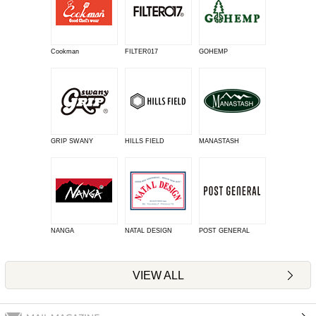
Cookman
FILTER017
GOHEMP
GRIP SWANY
HILLS FIELD
MANASTASH
NANGA
NATAL DESIGN
POST GENERAL
VIEW ALL