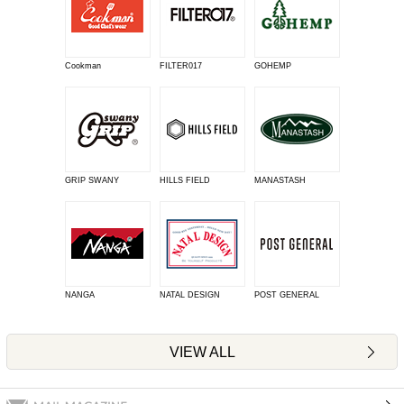
Cookman
FILTER017
GOHEMP
GRIP SWANY
HILLS FIELD
MANASTASH
NANGA
NATAL DESIGN
POST GENERAL
VIEW ALL