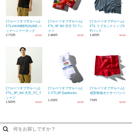
[フルーツオブザルーム]
[フルーツオブザルーム]
[フルーツオブザルーム]
FTLxNUMBER(N)INE パ
FTL 3P 30/-天竺 TC Tシ
FTL リブタンクトップ3
ックヘンリーネック
ャツ
Pパック
2,772円
2,464円
1,925円
[フルーツオブザルーム]
[フルーツオブザルーム]
[フルーツオブザルーム]
FTL_3P_30/-天竺_TC_T
C.FTL3P DadSocks
成型無地ボクサーパンツ
シャツ
1,232円
770円
1,925円