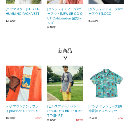
[コブマスター]COB-CR
[ダンシェイディーズ×ゴ
[ダンシェイディーズ×ゴ
HUMMING PACK VEST
ーアウト]NEW SE GO O
ーアウト]LOCO
UT Collaboration 偏光レ
12,100円
5,940円
ンズ
6,490円
新商品
[ハクマウンテンサプラ
[ヒルズフィールド]FIEL
[パンクドランカーズ]風
イ]BREEZE RIP SHIRT
D BORDER BIG POCKE
神雷神アロハシャツ
T T-SHIRT
16,500円
15,400円
9,500円