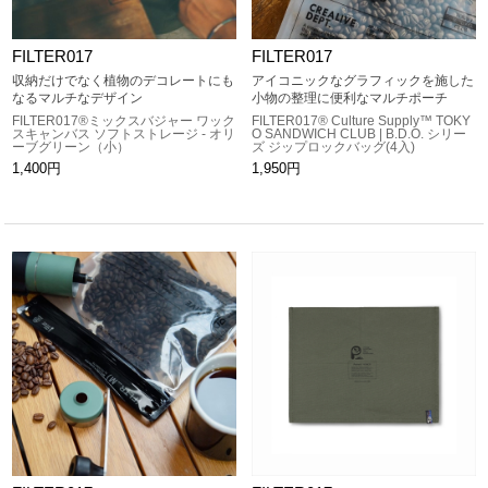
FILTER017
FILTER017
収納だけでなく植物のデコレートにも
アイコニックなグラフィックを施した
なるマルチなデザイン
小物の整理に便利なマルチポーチ
FILTER017®ミックスバジャー ワック
FILTER017® Culture Supply™ TOKY
スキャンバス ソフトストレージ - オリ
O SANDWICH CLUB | B.D.O. シリー
ーブグリーン（小）
ズ ジップロックバッグ(4入)
1,400円
1,950円