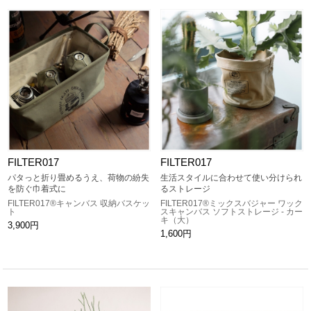
FILTER017
FILTER017
パタっと折り畳めるうえ、荷物の紛失
生活スタイルに合わせて使い分けられ
を防ぐ巾着式に
るストレージ
FILTER017®キャンバス 収納バスケッ
FILTER017®ミックスバジャー ワック
ト
スキャンバス ソフトストレージ - カー
キ（大）
3,900円
1,600円