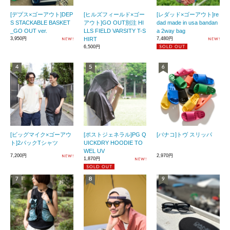
[デプス×ゴーアウト]DEP
[ヒルズフィールド×ゴー
[レダッド×ゴーアウト]re
S STACKABLE BASKET
アウト]GO OUT別注 HI
dad made in usa bandan
_GO OUT ver.
LLS FIELD VARSITY T-S
a 2way bag
3,950円
HIRT
7,480円
6,500円
[ビッグマイク×ゴーアウ
[ポストジェネラル]PG Q
[バナコ]トヴ スリッパ
ト]2パックTシャツ
UICKDRY HOODIE TO
WEL UV
7,200円
2,970円
1,870円