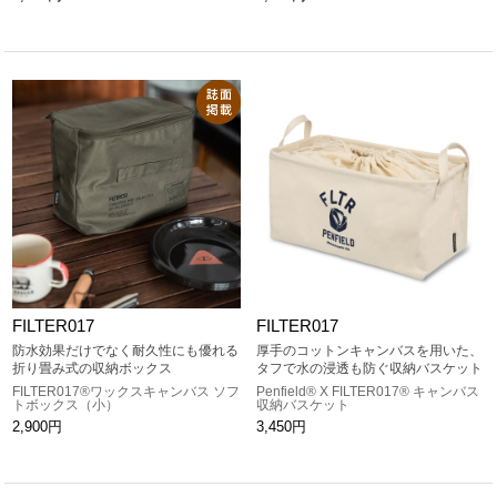
FILTER017
FILTER017
防水効果だけでなく耐久性にも優れる
厚手のコットンキャンバスを用いた、
折り畳み式の収納ボックス
タフで水の浸透も防ぐ収納バスケット
FILTER017®ワックスキャンバス ソフ
Penfield® X FILTER017® キャンバス
トボックス（小）
収納バスケット
2,900円
3,450円