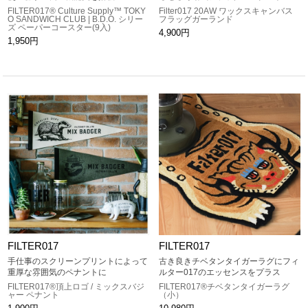
FILTER017® Culture Supply™ TOKY
Filter017 20AW ワックスキャンバス
O SANDWICH CLUB | B.D.O. シリー
フラッグガーランド
ズ ペーパーコースター(9入)
4,900円
1,950円
FILTER017
FILTER017
手仕事のスクリーンプリントによって
古き良きチベタンタイガーラグにフィ
重厚な雰囲気のペナントに
ルター017のエッセンスをプラス
FILTER017®頂上ロゴ / ミックスバジ
FILTER017®チベタンタイガーラグ
ャー ペナント
（小）