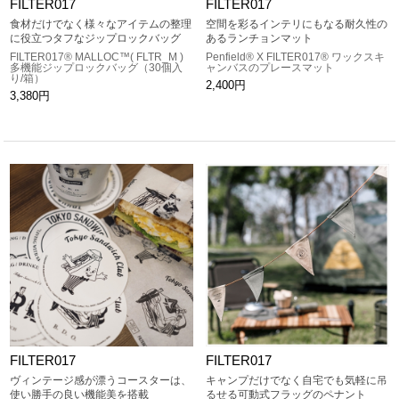
FILTER017
FILTER017
食材だけでなく様々なアイテムの整理
空間を彩るインテリにもなる耐久性の
に役立つタフなジップロックバッグ
あるランチョンマット
FILTER017® MALLOC™( FLTR_M )
Penfield® X FILTER017® ワックスキ
多機能ジップロックバッグ（30個入
ャンバスのプレースマット
り/箱）
2,400円
3,380円
FILTER017
FILTER017
ヴィンテージ感が漂うコースターは、
キャンプだけでなく自宅でも気軽に吊
使い勝手の良い機能美を搭載
るせる可動式フラッグのペナント