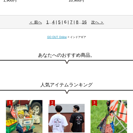
1,900円
10,980円
1
...
4
|
5
| 6 |
7
|
8
...
16
＜ 前へ
次へ ＞
GO OUT Online
>
インドアギア
あなたへのおすすめ商品。
人気アイテムランキング