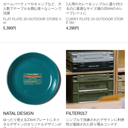
ホームパーティーやキャンプなど、大
1人用のカレーをシンプルに盛り付け
人数でテーブルを囲む様々なシーンで
るのに最適なサイズ感の20cmのカレ
活躍
ープレートに
FLAT PLATE 30 OUTDOOR STORE V
CURRY PLATE 20 OUTDOOR STOR
er.
E Ver.
5,390円
4,290円
NATAL DESIGN
FILTER017
ゆったり使える23cmプレートにネイ
シンプルで洗練されたデザインに利便
タルデザインのオリジナルデザインが
性が凝縮された折り畳みコンテナ