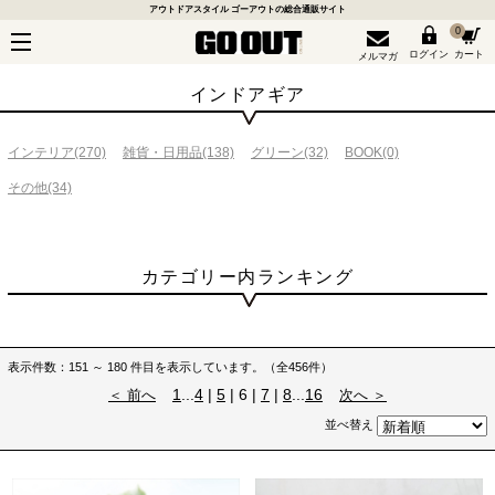
アウトドアスタイル ゴーアウトの総合通販サイト
0
ログイン
カート
メルマガ
インドアギア
インテリア
(270)
雑貨・日用品
(138)
グリーン
(32)
BOOK
(0)
その他
(34)
カテゴリー内ランキング
表示件数：151 ～ 180 件目を表示しています。（全456件）
1
...
4
|
5
| 6 |
7
|
8
...
16
＜ 前へ
次へ ＞
並べ替え