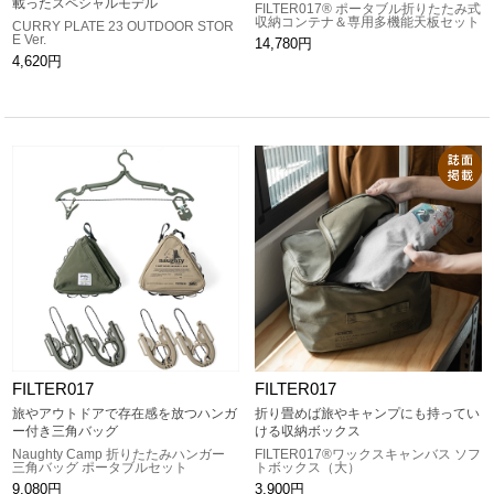
載ったスペシャルモデル
FILTER017® ポータブル折りたたみ式
収納コンテナ＆専用多機能天板セット
CURRY PLATE 23 OUTDOOR STOR
E Ver.
14,780円
4,620円
FILTER017
FILTER017
旅やアウトドアで存在感を放つハンガ
折り畳めば旅やキャンプにも持ってい
ー付き三角バッグ
ける収納ボックス
Naughty Camp 折りたたみハンガー
FILTER017®ワックスキャンバス ソフ
三角バッグ ポータブルセット
トボックス（大）
9,080円
3,900円